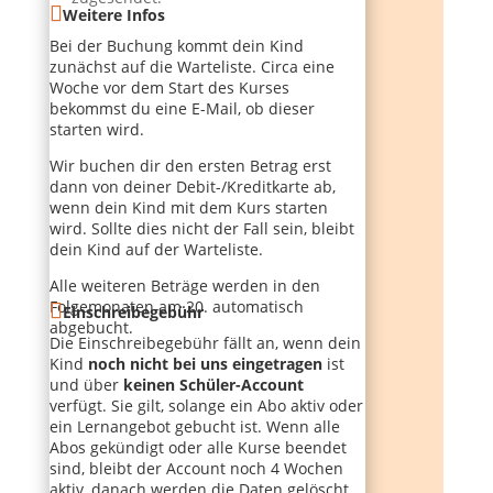
Weitere Infos
Bei der Buchung kommt dein Kind
zunächst auf die Warteliste. Circa eine
Woche vor dem Start des Kurses
bekommst du eine E-Mail, ob dieser
starten wird.
Wir buchen dir den ersten Betrag erst
dann von deiner Debit-/Kreditkarte ab,
wenn dein Kind mit dem Kurs starten
wird. Sollte dies nicht der Fall sein, bleibt
dein Kind auf der Warteliste.
Alle weiteren Beträge werden in den
Folgemonaten am 20. automatisch
Einschreibegebühr
abgebucht.
Die Einschreibegebühr fällt an, wenn dein
Kind
noch nicht bei uns eingetragen
ist
und über
keinen Schüler-Account
verfügt. Sie gilt, solange ein Abo aktiv oder
ein Lernangebot gebucht ist. Wenn alle
Abos gekündigt oder alle Kurse beendet
sind, bleibt der Account noch 4 Wochen
aktiv, danach werden die Daten gelöscht.