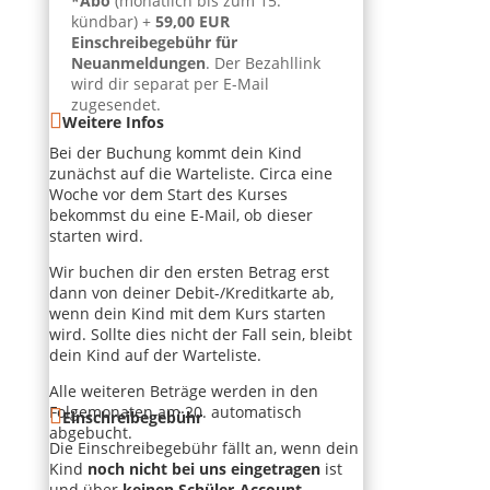
*Abo
(monatlich bis zum 15.
kündbar) +
59,00 EUR
Einschreibegebühr für
Neuanmeldungen
. Der Bezahllink
wird dir separat per E-Mail
zugesendet.
Weitere Infos
Bei der Buchung kommt dein Kind
zunächst auf die Warteliste. Circa eine
Woche vor dem Start des Kurses
bekommst du eine E-Mail, ob dieser
starten wird.
Wir buchen dir den ersten Betrag erst
dann von deiner Debit-/Kreditkarte ab,
wenn dein Kind mit dem Kurs starten
wird. Sollte dies nicht der Fall sein, bleibt
dein Kind auf der Warteliste.
Alle weiteren Beträge werden in den
Folgemonaten am 20. automatisch
Einschreibegebühr
abgebucht.
Die Einschreibegebühr fällt an, wenn dein
Kind
noch nicht bei uns eingetragen
ist
und über
keinen Schüler-Account