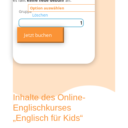
es fällt
keine neue Gebühr
an.
Gruppe
Löschen
Englisch
für
Jetzt buchen
Kids
VM
&
NM
Menge
Inhalte des Online-
Englischkurses
„Englisch für Kids“