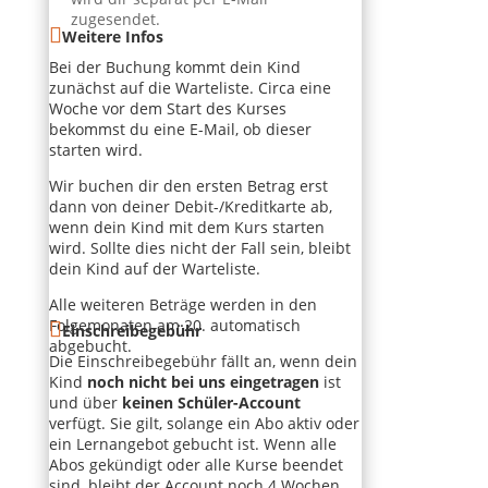
zugesendet.
Weitere Infos
Bei der Buchung kommt dein Kind
zunächst auf die Warteliste. Circa eine
Woche vor dem Start des Kurses
bekommst du eine E-Mail, ob dieser
starten wird.
Wir buchen dir den ersten Betrag erst
dann von deiner Debit-/Kreditkarte ab,
wenn dein Kind mit dem Kurs starten
wird. Sollte dies nicht der Fall sein, bleibt
dein Kind auf der Warteliste.
Alle weiteren Beträge werden in den
Folgemonaten am 20. automatisch
Einschreibegebühr
abgebucht.
Die Einschreibegebühr fällt an, wenn dein
Kind
noch nicht bei uns eingetragen
ist
und über
keinen Schüler-Account
verfügt. Sie gilt, solange ein Abo aktiv oder
ein Lernangebot gebucht ist. Wenn alle
Abos gekündigt oder alle Kurse beendet
sind, bleibt der Account noch 4 Wochen