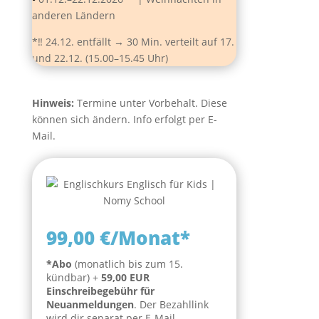
anderen Ländern
*‼️ 24.12. entfällt → 30 Min. verteilt auf 17.
und 22.12. (15.00–15.45 Uhr)
Hinweis:
Termine unter Vorbehalt. Diese
können sich ändern. Info erfolgt per E-
Mail.
99,00 €/Monat*
*Abo
(monatlich bis zum 15.
kündbar) +
59,00 EUR
Einschreibegebühr für
Neuanmeldungen
. Der Bezahllink
wird dir separat per E-Mail