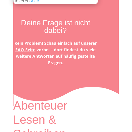
unseren
AGB
.
Deine Frage ist nicht
dabei?
Kein Problem! Schau einfach auf
unserer
FAQ-Seite
vorbei – dort findest du viele
weitere Antworten auf häufig gestellte
Fragen.
Abenteuer
Lesen &